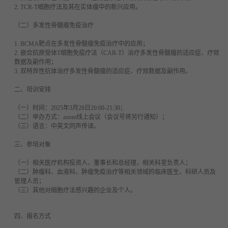
2. TCR-T细胞疗法及其在实体瘤中的新兴应用。
（二）多发性骨髓瘤免疫治疗
1. BCMA靶点在多发性骨髓瘤免疫治疗中的应用；
2. 嵌合抗原受体T细胞免疫疗法（CAR-T）治疗多发性骨髓瘤的适应症、疗效
数据及副作用；
3. 双特异性抗体治疗多发性骨髓瘤的适应症、疗效数据及副作用。
二、培训安排
（一）时间：2025年3月28日20:00-21:30；
（二）举办方式：zoom线上会议（会议号将另行通知）；
（三）语言：中英文同声传译。
三、参培对象
（一）相关医疗机构投资人、董事长和总经理，相关科室负责人；
（二）肿瘤科、血液科、肿瘤免疫治疗等相关领域的临床医生、科研人员及
管理人员；
（三）其他对细胞疗法感兴趣的企业及个人。
四、报名方式