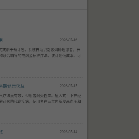
用
2026-07-16
出式戒烟干预计划。系统自动识别吸烟肿瘤患者，长
物联合辅导的戒烟金标准疗法。该计划低成本、可
远期健康获益
2026-07-15
气疗法虽有效，但患者耐受性差。植入式舌下神经
激可预防代谢疾病，使用者在两年内新发高血压和
旅
2026-05-14