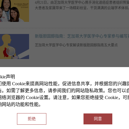
4月21日，由芝加哥大学医学中心携手消化道癌症患者组织熊
大患者及家属带来了一场精彩纷呈、干货满满的云端学术体验
新版胆固醇指南：芝加哥大学医学中心专家参与编写
芝加哥大学医学中心专家解读新版胆固醇指南五大要点
okie声明
突破性主动脉弓疾病支架获FDA批准，由芝加哥大学
们使用 Cookie来提高网站性能，促进信息共享，并根据您的兴趣
由芝加哥大学医学中心血管外科专家米尔纳医生主导的临床试
告。如需了解更多信息，请参阅我们的网站隐私政策。您也可以
Nexus支架获FDA批准。该支架由聚酯纤维和镍钛诺制成，微
络浏览器的 Cookie设置。请注意，如果您拒绝接受 Cookie，
严重并发症风险降低63%。
响网站的功能和性能。
拒绝
同意
芝加哥大学医学中心获得第29轮Leapfrog集团医院安