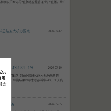
猫和朋友们举办的“直肠癌全程管理”线上直播，给广
。
并总结五大核心要点
2026-05-12
医学中心外科医生主导
2026-05-10
提供
验，推动首款针对高风险主动脉弓疾病患者的
自定
创植入。一年期结果显示患者存活率94%，30天内
可能会
全A级评级
2026-05-05