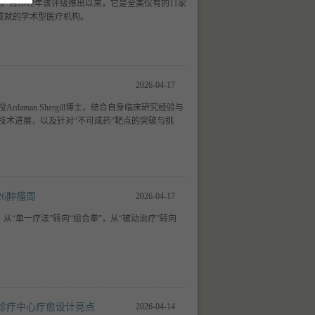
级。自2012年该评级推出以来，它是全美仅有的11家
成就的学术型医疗机构。
2026-04-17
man Shergill博士，结合自身临床研究经验与
技术进展，以及针对“不可成药”靶点的突破与挑
6肿瘤周
2026-04-17
从“单一疗法”转向“组合拳”，从“被动治疗”转向
诊疗中心疗愈设计亮点
2026-04-14