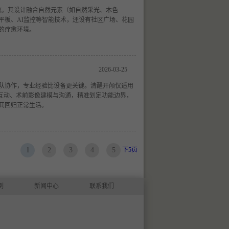
开放。其设计融合自然元素（如自然采光、木色
平板、AI监控等智能技术，还设有社区广场、花园
的疗愈环境。
2026-03-25
队协作，专业经验比设备更关键。清醒开颅仅适用
时互动、术前影像建模与沟通，精准划定功能边界，
其回归正常生活。
下5页
1
2
3
4
5
例
新闻中心
联系我们