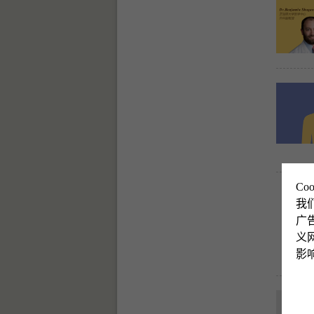
Co
我
广
义网
影