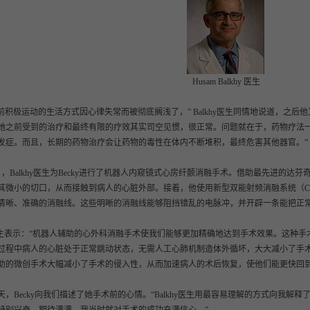
Husam Balkhy 医生
y之前积极运动的生活方式因心律失常而被彻底搁浅了，” Balkhy医生同情地说道，之后
她之前受到的治疗和最终有限的疗效其实司空见惯，很正常。问题就在于，药物疗法
发症。而且，长期的药物治疗会让药物的毒性在体内不断堆积，最终危害其他器官。”
7月，Balkhy医生为Becky进行了机器人内窥镜式心房纤颤消融手术。借助最先进的达芬
其微小的切口，从而接触到病人的心脏外部。接着，他使用新型双能射频消融系统（Cobra
清晰、准确的消融线。这些明晰的消融线能够阻挡错乱的电脉冲，并开辟一条能把正
hy医生表示：“机器人辅助的心外科消融手术使我们能够更加精确地达到手术效果。这种
过程中病人的心脏处于正常跳动状态，无需人工心肺机制造体外循坏，大大减小了手术
助的微创手术大幅减小了手术的侵入性，从而加速病人的术后恢复，使他们能更快回
天，Becky向我们描述了她手术前的心情。“Balkhy医生用最容易理解的方式向我