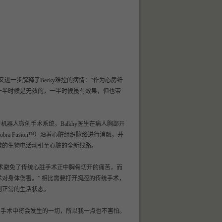
他又进一步解释了Becky难控的病情：“作为心房纤
一半时候是无效的，一半时候虽有效果，但也带
奇机器人微创手术系统，Balkhy医生在病人胸部开
 Fusion™）沿着心脏组织脉络进行消融，并
常的生物电活动引至心脏的全新线路。
手术避免了传统心脏手术正中胸骨切开的痛苦，而
对身体伤害。” 相比需要打开胸腔的传统手术，
到正常的生活状态。
解释了手术中将会发生的一切，所以我一点也不害怕。