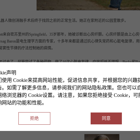
y在机器人微创消融手术后终于找回之前的正常生活。她正在家附近的公园里散步。
 Elliott来自密苏里州的Springfield，35岁那年，她被诊断出心房纤颤。心房纤颤
eesag Baron是电生理学方面的专家，十多年来都是通过抗心律失常药和心脏电复
常窦性节律的疗法控制她的病情。
3年过去了，尽管尝试了各种药物，做了10次心脏电复律，疗效却并不理想。Becky和B
okie声明
们使用 Cookie来提高网站性能，促进信息共享，并根据您的兴趣
y说道：“我开始变得容易疲劳，常常累到连做做园艺、清扫房子甚至洗澡的力气都没有。
告。如需了解更多信息，请参阅我们的网站隐私政策。您也可以
络浏览器的 Cookie设置。请注意，如果您拒绝接受 Cookie，
响网站的功能和性能。
医生为Becky推荐了芝加哥大学医学中心的心外科医生Husam Balkhy。Balkhy医
瓣膜疾病及其他一系列心脏疾病的机器人手术治疗有着十足的经验。“Balkhy医生不
的病人们都特别爱他。”Baron医生另外告诉我们，许多年来，每当遇到治疗难度极高的
拒绝
同意