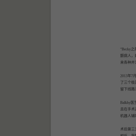
“Beck
颤病人，
来各种并
2013年
了三个极
留下线路
Balk
且在手术
机器人辅
术后第三