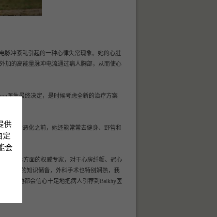
是由上心房电脉冲紊乱引起的一种心律失常现象。她的心脏
律，用外加的高能量脉冲电流通过病人胸部，从而使心
aron医生最终决定，是时候考虑全新的治疗方案
提供
” 而在病情恶化之前，她还能常常去健身、野营和
自定
可能会
生是机器人外科手术方面的权威专家，对于心房纤颤、冠心
仅有着超群的知识储备，外科手术也特别娴熟，我
病例，他都会信心十足地把病人引荐到Balkhy医