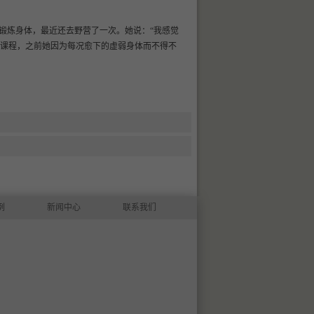
里锻炼身体，最近还去野营了一次。她说：“我感觉
科课程，之前她因为每况愈下的虚弱身体而不得不
例
新闻中心
联系我们