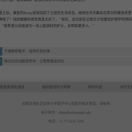
特别兴奋，期待满满。我当时就对手术的成功充满信心。”
里之后，康复的Becky逐渐找回了之前的生活状态。她现在天天都会在家中的健身房
棒极了！找回健康的感觉真是太好了。” 现在，这位前任记者正计划重拾护理学院预
。“我希望以后能成为一名心脏病科的护士，去帮助更多人。”
干细胞移植术：值得庆贺的事
微创冠状动脉搭桥术：让警察重返岗位
国患者绿色通道
国际医院知识转移
特色科室
治疗实
如需咨询赴芝加哥大学医学中心就医的相关事宜，请联系
电子邮件：
china@uchospitals.edu
电话：+1-773-834-5590