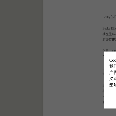
Beck
Becky
病医生K
脏恢复正
但是，1
了。
Co
我
Beck
广
远足。
义网
影
Baron
病、心脏
推荐过去
生那儿。