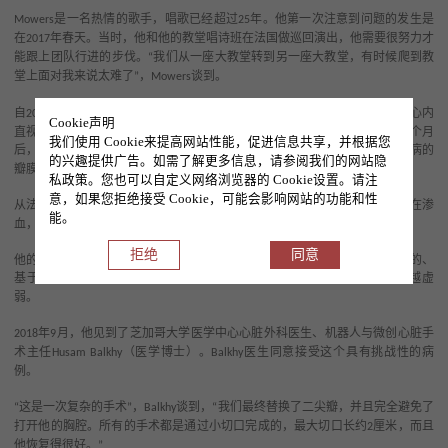
是一名热情的歌手，唱歌已经超过
年。他第一次注意到问题的发生是
Mowers
25
在
年春天。当时，他和他的教堂唱诗班在法国做巡回演出，他需要很努力才
2017
能跟上团队行进的步伐。
我们从一座大教堂转到另一座大教堂，有时候爬到教
“
堂上面对我来说太难了
，
谈到。
”
Mowers
自
年以来，这位埃尔姆赫斯特居民已经在芝加哥另一家医院接受了两次心内
2008
Cookie声明
直视手术。第一次手术是修复他的二尖瓣，将血液引导入心脏的主泵腔。几个月
我们使用 Cookie来提高网站性能，促进信息共享，并根据您
后，修复失败，
进行了第二次心内直视手术，用生物瓣膜替换了患病的
Mowers
的兴趣提供广告。如需了解更多信息，请参阅我们的网站隐
瓣膜。
私政策。您也可以自定义网络浏览器的 Cookie设置。请注
意，如果您拒绝接受 Cookie，可能会影响网站的功能和性
从法国回来后不久，
得知他的二尖瓣周围出现了孔洞，这些孔洞正在渗
Mowers
能。
血，导致他的肺部充血，并引起严重贫血。
拒绝
同意
他的医生认为他太虚弱，无法进行第三次心内直视手术，因此选择了非手术的、
基于导管的方式来阻止渗漏，但这没有达到长期效果。
变得越来越虚
Mowers
弱。
年
月，他见到了芝加哥大学医学中心心脏外科医生、机器人与微创心脏手
2018
9
术主任
（医学博士）。
医生同意接受这个具有挑战性的病
Husam Balkhy
Balkhy
例。
这是一次复杂的手术
，
谈到，
我们最终替换了二尖瓣，并且完全避免了
“
”
Balkhy
“
打开他的胸腔。所有的手术都是通过小切口完成的，最大切口长约
厘米，而且
2
他恢复得很好。
”