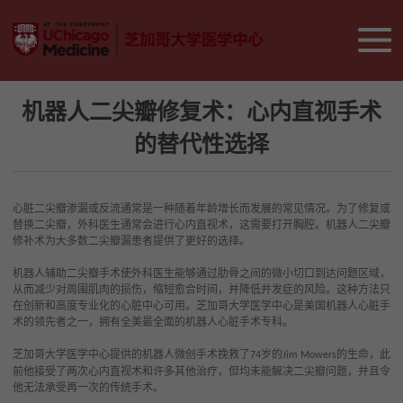
机器人二尖瓣修复术：心内直视手术
的替代性选择
心脏二尖瓣渗漏或反流通常是一种随着年龄增长而发展的常见情况。为了修复或
替换二尖瓣，外科医生通常会进行心内直视术，这需要打开胸腔。机器人二尖瓣
修补术为大多数二尖瓣漏患者提供了更好的选择。
机器人辅助二尖瓣手术使外科医生能够通过肋骨之间的微小切口到达问题区域，
从而减少对周围肌肉的损伤，缩短愈合时间，并降低并发症的风险。这种方法只
在创新和高度专业化的心脏中心可用。芝加哥大学医学中心是美国机器人心脏手
术的领先者之一，拥有全美最全面的机器人心脏手术专科。
芝加哥大学医学中心提供的机器人微创手术挽救了
岁的
的生命，此
74
Jim Mowers
前他接受了两次心内直视术和许多其他治疗，但均未能解决二尖瓣问题，并且令
他无法承受再一次的传统手术。