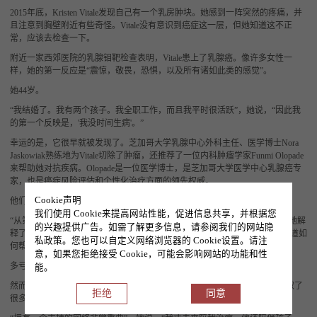
2015年底，Kristen Vitale发现自己有一个乳房肿块。她感到一阵突然的疼痛，并
且注意到胸壁附近有些奇怪。Vitale没有意识到癌症这一层，但她知道这不正
常，应该去检查一下。
附近一家西郊医院的乳腺钼靶检查表明，
Vitale患上了乳腺癌。像许多女性一
样，她的第一反应是“震惊，敬畏，恐惧，以及所有诸如此类的感觉”。
她
44岁。
“我结婚了。我有两个孩子。我全职工作，而且我平时很活跃”，她说，“因此我
的第一个反映是，
'我没时间生病'。”
幸运的是，它很早就被发现了。芝加哥大学乳腺中心外科主任、医学博士
Nora
Jaskowiak熟练地为Vitale切除了肿瘤，还推荐了一位内科肿瘤学家Funmi Olopade
来帮助她对抗疾病。Olopade是一位医学博士，是芝加哥大学医学中心乳腺癌专
家，也是癌症风险评估和个性化治疗方面的领先权威。
Cookie声明
他们在
2015新年前夕见面，并立即建立了联系。
我们使用 Cookie来提高网站性能，促进信息共享，并根据您
“从第一次见面到治疗结束，
Olopade医生给了我极大的鼓舞”，Vitale说道，“她解
的兴趣提供广告。如需了解更多信息，请参阅我们的网站隐
释了治疗的风险和好处，以及任何潜在的、可能会相当严重的副作用。她知道如
私政策。您也可以自定义网络浏览器的 Cookie设置。请注
何帮助我选择一条治疗途径，并解释了我最终要经历的事。”
意，如果您拒绝接受 Cookie，可能会影响网站的功能和性
多亏了
Olopade和她的团队，Vitale的治疗进展顺利。
能。
然而，在医院之外，
Vitale需要那些关心她的人给她帮助。Vitale从家庭中汲取了
拒绝
同意
很多力量，这些力量对患者抗击疾病的能力影响至深。