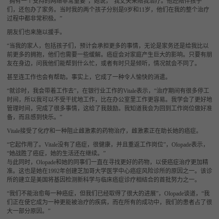
“拥有一个支持的网络非常重要”，她说，“我丈夫来陪我治疗。他还陪伴孩子
们，还包办了家务。当时我的两个孩子分别是
9岁和11岁，他们在我的整个治疗
过程中都非常积极。”
朋友们也来施以援手。
“当我的家人，包括孩子们，预计会承担更多的事情，无论是家务还是给我比以
前更多的拥抱，他们也需要一些缓解。癌症会对家庭产生巨大的影响。只要有朋
友在身边，问我他们能帮到什么忙，或者有时只是倾听，情况就会不同了。
甚至连工作也会有帮助。事实上，它成了一种令人愉快的消遣。
“就诊时，我会带着工作去”，在银行业工作的
Vitale表示，“治疗期间有很多停工
时间，所以我可以不受干扰地工作，比在办公室里工作更容易。我学会了更好地
管理时间，完成了很多事情，这给了我鼓励。我知道我会为回到工作岗位做好准
备，而且感到快乐。”
Vitale接受了化疗和一种阻止雌激素的药物治疗，雌激素正在助长她的癌症。
“它起作用了。
Vitale没有了癌症，很健康，并且重返工作岗位”，Olopade表示，
“她战胜了癌症，她的生活还在继续。”
与此同时，
Olopade和她的同事们一直在寻找更好的药物，以使癌症治疗更加精
准。这也是她在1992年创建芝加哥大学医学中心癌症风险诊所的原因之一。该诊
所的建立是美国将基因检测新科学与临床癌症诊疗相结合的首批努力之一。
“我们不能治愈每一种癌症，但我们已经取得了很大的进展”，
Olopade谈道，“我
们正在使它成为一种更能被治疗的疾病，而在所有的成功中，我们的患者占了很
大一部分原因。”