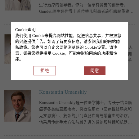
进行治疗的领导者。作为一位享有赞誉的创新者，
Gundeti医生是世界上首位替儿科患者施行膀胱重建手
术的外科医生，并率先在芝加哥进行儿科
Cookie声明
我们使用 Cookie来提高网站性能，促进信息共享，并根据您
Arieh L. Shalhav
的兴趣提供广告。如需了解更多信息，请参阅我们的网站隐
私政策。您也可以自定义网络浏览器的 Cookie设置。请注
Arieh Shalhav是一位医学博士，是微创腹腔镜/机器人
意，如果您拒绝接受 Cookie，可能会影响网站的功能和性
泌尿外科手术领域的先驱，在肾脏腹腔镜手术领域拥
能。
有丰富的经验。此外，他还是一位利用达芬奇外科手
术系统（一款用于执行微创外科手术的机器人设备）
拒绝
同意
进行前列腺癌手术的专家。Shalhav医
Konstantin Umanskiy
Konstantin Umanskiy是一位医学博士，专长于结直肠
癌等各类结直肠疾病、炎症性肠病（溃疡性结肠炎和
克罗恩病）、复杂的肛门直肠疾病与憩室炎的治疗。
他采用传统手术方法与最先进的微创腹腔镜和机器人
辅助技术对患者进行治疗。