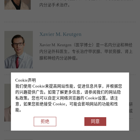
内分泌手术治疗。
Xavier M. Keutgen
Xavier M. Keutgen（医学博士）是一名内分泌和神经
内分泌外科医生，专长治疗甲状腺、甲状旁腺、肾上
腺和神经内分泌肿瘤。
Cookie声明
我们使用 Cookie来提高网站性能，促进信息共享，并根据您
Justin Kline
的兴趣提供广告。如需了解更多信息，请参阅我们的网站隐
Justin Kline（医学博士）是一名血液科 / 肿瘤科医
私政策。您也可以自定义网络浏览器的 Cookie设置。请注
意，如果您拒绝接受 Cookie，可能会影响网站的功能和性
生，专注于白血病与淋巴瘤的诊疗领域。他的临床研
能。
究方向包括异基因干细胞移植（即从供体获取骨髓或
造血干细胞进行移植）在上述恶性肿瘤治疗中的应
拒绝
同意
用。