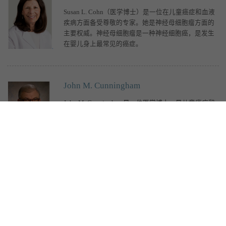
Susan L. Cohn（医学博士）是一位在儿童癌症和血液
疾病方面备受尊敬的专家。她是神经母细胞瘤方面的
主要权威。神经母细胞瘤是一种神经细胞癌，是发生
在婴儿身上最常见的癌症。
John M. Cunningham
John M. Cunningham是一位医学博士，是儿童癌症和
血液疾病治疗及研究领域的国际知名专家。他在治疗
白血病、淋巴瘤、免疫缺陷、镰状细胞病和地中海贫
血方面具备专业知识。他也是小儿造血干细胞移植领
域公认的领导者，并为这种挽救生命的治疗
Jessica Donington
Jessica S. Donington（医学博士，研究型硕士）是一位
胸外科专家，擅长治疗各种肺、食管和纵隔疾病，重
点关注良性和恶性胸部疾病的全面和多学科护理。