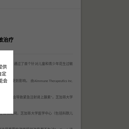
敏治疗
）批准，通过了首个针对儿童和青少年花生过敏
提供
自定
可能会
万儿童受到影响。
由
0
Aimmune Therapeutics Inc.
的食物就会导致紧急注射肾上腺素
，芝加哥大学
”
在试验期间，芝加哥大学医学中心（包括科默儿