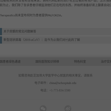
物过敏相关的从业者和患者来说，拥有
批准的治疗花生过敏的有效产品，怎么强
FDA
前为止，我们除了告诉患者仔细监测他们正在吃的东西，并始终准备好肾上腺素自动
尚未宣布何时为患者提供
。
herapeutics
PALFORZIA
关于房颤的常见问题解答
新型冠状病毒（2019-nCoV）：迄今为止我们对此的了解
国患者绿色通道
国际医院知识转移
特色科室
治疗实
如需咨询赴芝加哥大学医学中心就医的相关事宜，请联系
电子邮件：
china@uchospitals.edu
电话：+1-773-834-5590