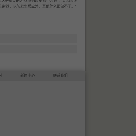
调这是重要的游戏规则改变都不为过
，
谈
”
Ciaccio
注射器，以防发生反应外，其他什么都做不了。
”
例
新闻中心
联系我们