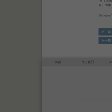
对于食
“
到，
到目
“
AImmune T
首页
关于我们
中