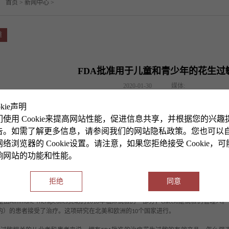
：
首页
>
新闻中心
>
道
FDA批准用于儿童和青少年的花生过
2020-01-30
媒体:
okie声明
学医学中心参与了一项里程碑式的临床试验，该试验获得美国食品和药物管理局（
FDA
们使用 Cookie来提高网站性能，促进信息共享，并根据您的兴趣
疫疗法。
告。如需了解更多信息，请参阅我们的网站隐私政策。您也可以
络浏览器的 Cookie设置。请注意，如果您拒绝接受 Cookie，
科学》杂志
年发表的一项研究，花生是最常见的食物过敏源之一，在美国约有
2018
16
可以显著降低意外接触花生后过敏反应的严重程度，包括过敏症。
响网站的功能和性能。
forzia
们普遍表示松了一口气，他们不必再生活在持续不断的恐惧中，担心误食一口含花生
拒绝
同意
儿科副教授、该站点首席研究员
（医学博士）表示。
Christina Ciaccio
是由
资助的
年临床试验的一部分，
是试验的管理人。
AImmune Therapeutics
2018
Ciaccio
内）的患者接受了治疗。这项研究在北美和欧洲的
个国家进行。
10