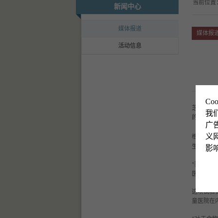
当前位置
新闻中心
媒体报道
媒体报
活动信息
Co
芝加哥大
我
的口服免
广
义网
根据《儿
生产的
影
Pal
我的患者
“
医学中心
这项试验
童医院在