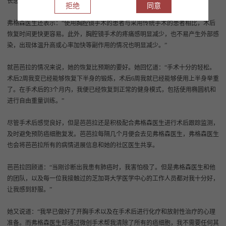
长患者的存活几率。”
拒绝
同意
弗格森医生还表示：“使用胸腔镜手术的患者与采用传统手术的患者相比，术后
恢复时间更快更容易。此外，胸腔镜手术的疼痛感明显减少，也不易产生外部感
染，出现体温升高或心率加快等副作用的情况也明显减少。”
就芭芭拉的情况来说，她的恢复比预期的要好。她回忆道：“手术十分的轻松。
术后2周我变已经能够恢复下半身的锻炼，术后6周我就已经能够使用上半身举重
了。在手术后的3个月内，我便已经恢复到正常的健身模式，包括使用椭圆机和
进行自由重量训练。”
尽管手术后感觉良好，但是芭芭拉还是积极配合弗格森医生进行术后跟踪监测，
及时避免预防癌细胞复发。芭芭拉每隔几个月便会去见弗格森医生，弗格森医生
也会将芭芭拉所有的病情进展信息和她的社区医生共享。
芭芭拉回顾道：“当刚诊断出我患有肺癌时，我害怕极了。但是弗格森医生和他
的团队，以及每一位我接触过的芝加哥大学医学中心的工作人员都对我十分好，
让我感到舒服。”
她又说道：“我早已做好了开胸手术以及在手术后进行化疗和放射性治疗的心理
准备。而弗格森医生却通过微创手术帮我清除了所有的癌细胞，我不需要任何其