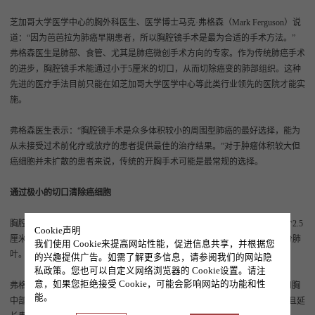
芝加哥大学医学中心的胸外科医生、医学博士马克·弗格森（Mark Ferguson）说
道：“因为芭芭拉为肺癌早期患者，所以胸腔镜手术是最为合适的手术方法。”
弗格森医生是肺部、食管、尤其是肺癌微创手术方向的专家。作为传统肺癌手术
的进步，胸腔镜手术能通过小于5厘米的切口，从而切除癌变的肺部组织。这种
先进的医疗手法目前只能在如芝加哥大学医学中心等此类行业领先的医院才能实
施。
弗格森医生表示：“胸腔镜手术是众多体积较小的周围型肺癌的最好选择，能为
从未接受过术前化疗或放疗的患者提供最佳的治疗结果。”对于肿瘤体积较大但
癌细胞并未扩散的患者来说，传统的开胸手术可能是最常规的选择。
通过极小的切口清除癌细胞
胸腔镜手术需要在肋骨之间开出3个小切口，小型摄像机和手术工具通过两个2.5
Cookie声明
厘米的切口进入，外科医生通过一个5厘米的切口来切除癌变的肺叶或是部分肺
我们使用 Cookie来提高网站性能，促进信息共享，并根据您
叶。没有必要通过撑开整个肋骨来进入肺部。
的兴趣提供广告。如需了解更多信息，请参阅我们的网站隐
私政策。您也可以自定义网络浏览器的 Cookie设置。请注
意，如果您拒绝接受 Cookie，可能会影响网站的功能和性
弗格森医生说道：“除了肺部组织外，我们还通过此方法清扫所有肺部根源和胸
能。
中部的潜在感染淋巴结。清除这些淋巴结能够更清楚的确认癌症的分期，并且延