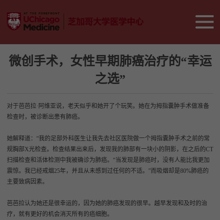
微创手术，女性早期肺癌治疗的“幸运
之选”
对于芭芭拉·阿维亚说，老天似乎和她开了个玩笑。她在为拇指囊肿手术做准备
检查时，被诊断出患有肺癌。
她解释道：“我的足部外科医生让我先去社区医院做一个拇指囊肿手术之前的常
规胸部X光检查。检查结果出来后，发现我的肺部有一块小的阴影，在之后的CT
扫描检查和活体检测中我被确诊为肺癌。“当发现是肺癌时，没有人能比我更加
震惊。我已经戒烟25年，并且从未感到过任何的不适。”而吸烟却是80%肺癌的
主要致病因素。
芭芭拉认为她还是很幸运的，因为她的肺癌发现的很早。越早发现和及时的治
疗，就有更好的机会消灭所有的癌细胞。