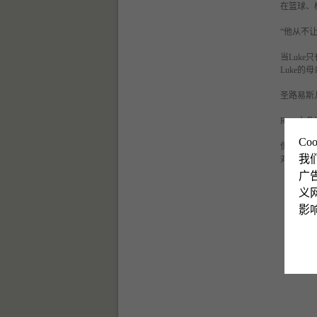
在篮球、
“他从不
当
Luk
Luke的母
圣路易斯
Russ
Co
但对
Lu
我
对他的胰
广
义网
影