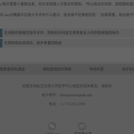
uke每天需要少量胰岛素，但在食物摄入方面没有限制。“所以他会吃热狗、甜甜圈和甜
问
Luke对胰腺炎实施大手术有什么看法，他会毫不犹豫地回答：“如果需要，我会毫
在创新的肿瘤切除手术中，熟练的外科医生将患者本人的肝脏移植回体内
在得到朋友捐肾后，跑步者重回跑道
国患者绿色通道
国际医院知识转移
特色科室
治疗实
如需咨询赴芝加哥大学医学中心就医的相关事宜，请联系
电子邮件：
china@uchospitals.edu
电话：+1-773-834-5590