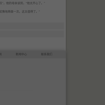
点”，他的母亲谈到，“他太开心了。”
不犹豫地再做一次。这太值得了。”
例
新闻中心
联系我们