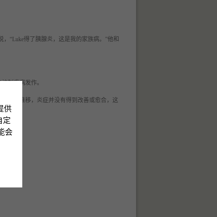
说，“Luke得了胰腺炎，这是我的家族病。”他和
。
来控制疾病发作。
随着时间的推移，炎症并没有得到改善或愈合，这
提供
自定
可能会