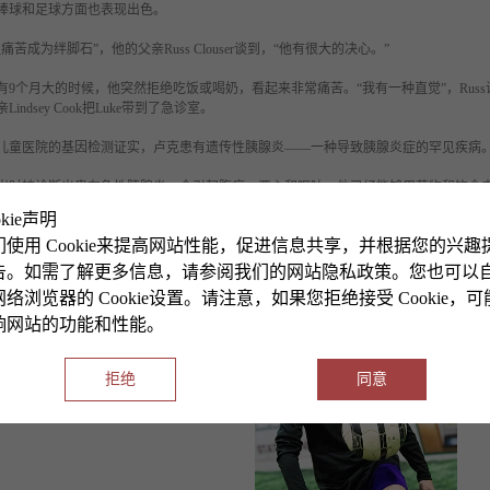
棒球和足球方面也表现出色。
让痛苦成为绊脚石”，他的父亲
Russ Clouser谈到，“他有很大的决心。”
e只有9个月大的时候，他突然拒绝吃饭或喝奶，看起来非常痛苦。“我有一种直觉”，Russ
亲Lindsey Cook把Luke带到了急诊室。
儿童医院的基因检测证实，卢克患有遗传性胰腺炎——一种导致胰腺炎症的罕见疾病
十几岁时被诊断出患有急性胰腺炎，会引起腹痛、恶心和呕吐。他已经能够用药物和饮食
okie声明
ke而言，胰腺炎成为一种慢性和进行性疾病。随着时间的推移炎症没有改善或愈合，
们使用 Cookie来提高网站性能，促进信息共享，并根据您的兴趣
腺造成了不可逆转的损害，需要每天服用止痛药。
告。如需了解更多信息，请参阅我们的网站隐私政策。您也可以
络浏览器的 Cookie设置。请注意，如果您拒绝接受 Cookie，
响网站的功能和性能。
拒绝
同意