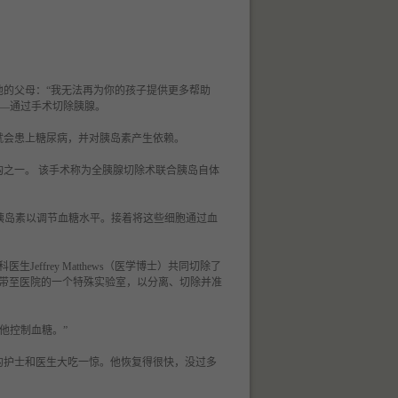
告诉他的父母：“我无法再为你的孩子提供更多帮助
术——通过手术切除胰腺。
ke就会患上糖尿病，并对胰岛素产生依赖。
之一。 该手术称为全胰腺切除术联合胰岛自体
生胰岛素以调节血糖水平。接着将这些细胞通过血
医生Jeffrey Matthews（医学博士）共同切除了
）将胰腺带至医院的一个特殊实验室，以分离、切除并准
助他控制血糖。”
的护士和医生大吃一惊。他恢复得很快，没过多