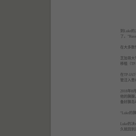
到
Luk
了。”R
在大多数
芝加哥大
移植（
TP
在
TP-
管注入患
2018年8
他的胰腺、
备好胰岛
“
Luke
Luke
久就回到