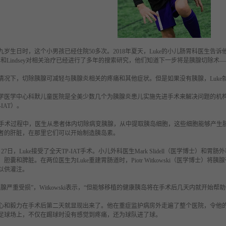
e的九岁生日时，这个小男孩已经住院50多次。2018年夏天，Luke的小儿肠胃科医生
uss和Lindsey对相关治疗已经进行了多年的搜索研究，他们知道下一步将是胰腺切除
情况下，切除胰腺可减轻与胰腺炎相关的疼痛和其他症状。但是如果没有胰腺，
Lu
学医学中心科默儿童医院是全美少数几个为胰腺炎患儿实施先进手术来解决问题的机构
-IAT）。
IAT手术过程中，医生从患者体内切除病变胰腺，从中提取胰岛细胞，这些细胞能够产
者的肝脏，在那里它们可以开始制造胰岛素。
月27日，Luke接受了全天TP-IAT手术。小儿外科医生Mark Slidell（医学博士）和胃肠外科
胆囊和脾脏。在两位医生为Luke重建胃肠道时，Piotr Witkowski（医学博士
以供灌注。
的胰腺严重受损”，Witkowski表示，“但能够移植的健康胰岛将在手术后几天内就开始帮
的决心和毅力在手术后第二天就显现出来了。他在重症监护病房外走遍了整个医院，令他
足球场上，不仅在踢球时没有感觉到疼痛，还为球队进了球。