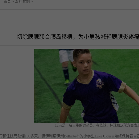
：
首页
>
治疗实例
>
切除胰腺联合胰岛移植，为小男孩减轻胰腺炎疼
Luke是一名天生的运动员，在篮球、棒球和足球方面表
病和住院而缺课
100多天，但伊利诺伊州Bethalto市的小学生Luke Clouser始