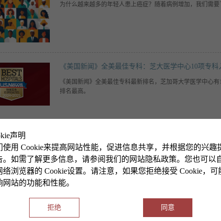
为什么越来越多的年轻人患上癌症？随着病例增加，我们需要
《美国新闻》全美最佳专科：芝大医学中心10项专科
《美国新闻》全美最佳专科最新排名，芝加哥大学医学中心有
排名最高。
okie声明
芝加哥大学加入多站点研究，改善亚裔美国人健康状
们使用 Cookie来提高网站性能，促进信息共享，并根据您的兴趣
传统上，亚裔美国人、夏威夷原住民和太平洋岛民（AsA-NH
告。如需了解更多信息，请参阅我们的网站隐私政策。您也可以
个临床研究站点正在开展一项史无前例的研究，旨在揭示这几
络浏览器的 Cookie设置。请注意，如果您拒绝接受 Cookie，
更好地预防疾病。芝加哥大学是这五个站点之一。
响网站的功能和性能。
拒绝
同意
芝加哥大学及ECHO项目团队到访同济大学医学院