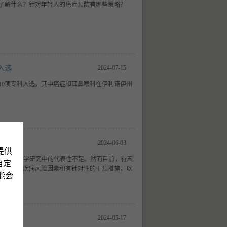
了解什么？针对年轻人的癌症预防有哪些策略？
入选
2024-07-15
10项专科入选，其中癌症和耳鼻喉科在伊利诺伊州
况
2024-06-03
提供
PIs）在医学研究中的代表性不足。然而目前，有五
自定
类人群的疾病风险因素和有针对性的干预措施，以
可能会
2024-05-17