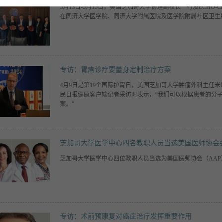
5月13日-5月15日，美国芝加哥大学协理副校长一行及ECHO-Chi
在同济大学医学院、同济大学附属医院及医学院附属社区卫生
专访：胃癌诊疗要量身定制治疗方案
4月9日是第19个国际护胃日，美国芝加哥大学肿瘤外科主任米切尔·C·波
民日报健康客户端记者采访时表示，“我们可以根据患者的分
案。”
芝加哥大学医学中心四名教职人员当选美国医师协会
芝加哥大学医学中心四位教职人员当选为美国医师协会（AAP）2
专访：术前预康复对癌症治疗发挥重要作用