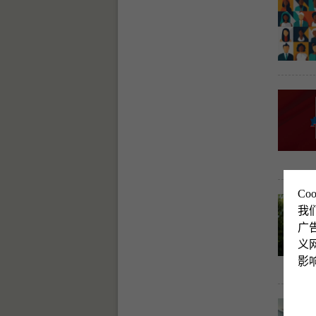
Co
我
广
义网
影