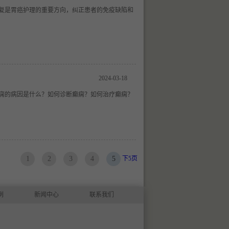
复是胃癌护理的重要方向，纠正患者的免疫缺陷和
2024-03-18
痫的病因是什么？如何诊断癫痫？如何治疗癫痫？
下5页
1
2
3
4
5
例
新闻中心
联系我们