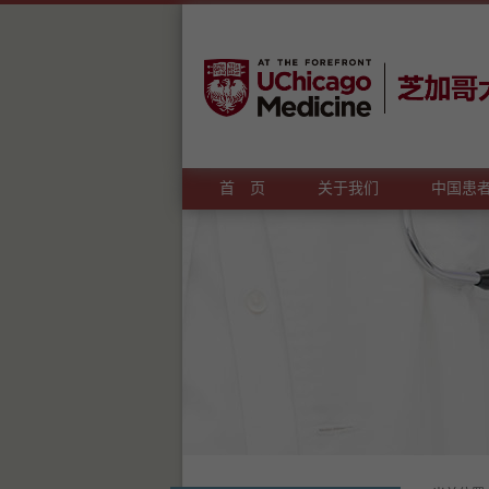
首 页
关于我们
中国患